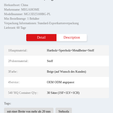
Herkunftsort: China
Markenname: MEGAHOME
Modellnummer: MG13D25169BG-PL
Min Bestellmenge: 1 Behälter
Verpackung Informationen: Standard-Exportkartonverpackung
Lieferzeit: 60 Tage
Detail
Description
1Hauptmaterial::
Hartholz+Sperrholz+Metallbeine+Stoff
2Polstermaterial::
Stoff
3Farbe::
Beige (auf Wunsch des Kunden)
4Service::
OEM ODM angepasst
540 'HQ Container Q'ty::
30 Sätze (1SF+1LV+1CH)
Tags:
mit einer Breite von mehr als 20 mm
Stehsofa