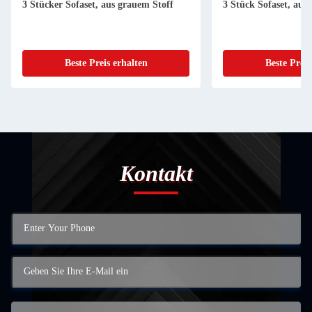
3 Stücker Sofaset, aus grauem Stoff
3 Stück Sofaset, aus
Beste Preis erhalten
Beste Preis
Kontakt