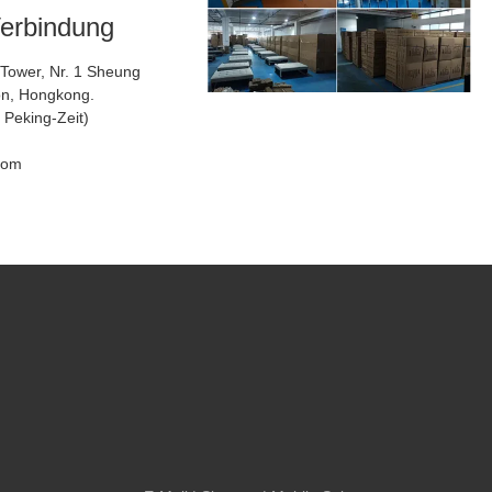
Verbindung
 Tower, Nr. 1 Sheung
on, Hongkong.
09:00-18:00 ( Peking-Zeit)
com