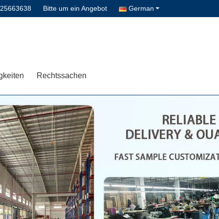
-25663638
Bitte um ein Angebot
German
gkeiten
Rechtssachen