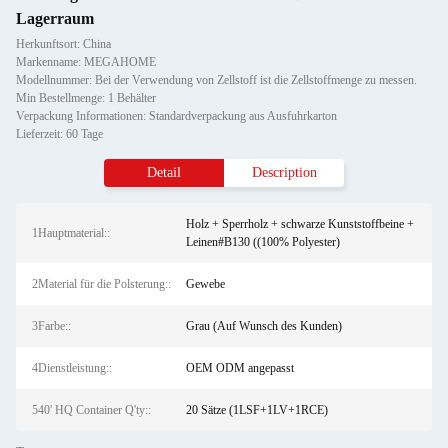
Lagerraum
Herkunftsort: China
Markenname: MEGAHOME
Modellnummer: Bei der Verwendung von Zellstoff ist die Zellstoffmenge zu messen.
Min Bestellmenge: 1 Behälter
Verpackung Informationen: Standardverpackung aus Ausfuhrkarton
Lieferzeit: 60 Tage
Detail
Description
Holz + Sperrholz + schwarze Kunststoffbeine +
1Hauptmaterial::
Leinen#B130 ((100% Polyester)
2Material für die Polsterung::
Gewebe
3Farbe::
Grau (Auf Wunsch des Kunden)
4Dienstleistung::
OEM ODM angepasst
540' HQ Container Q'ty::
20 Sätze (1LSF+1LV+1RCE)