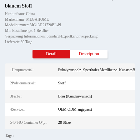
blauem Stoff
Herkunftsort: China
Markenname: MEGAHOME
Modellnummer: MG13D21720BL-PL
Min Bestellmenge: 1 Behälter
Verpackung Informationen: Standard-Exportkartonverpackung
Lieferzeit: 60 Tage
Detail
Description
1Hauptmaterial::
Eukalyptusholz+Sperrholz+Metallbeine+Kunststoffbei
2Polstermaterial::
Stoff
3Farbe::
Blau (Kundenwunsch)
4Service::
OEM ODM angepasst
540 'HQ Container Q'ty::
28 Sätze
Tags: