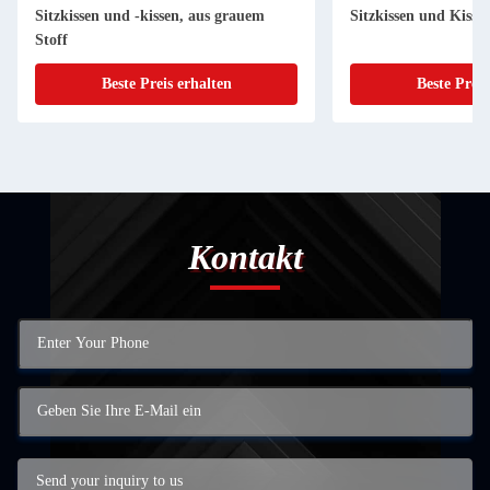
Sitzkissen und -kissen, aus grauem
Sitzkissen und Kissen
Stoff
Beste Preis erhalten
Beste Preis
Kontakt