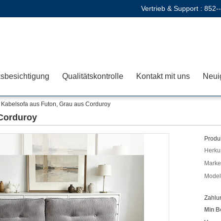
Vertrieb & Support :
852-
sbesichtigung
Qualitätskontrolle
Kontakt mit uns
Neui
Kabelsofa aus Futon, Grau aus Corduroy
 Corduroy
Produk
Herkun
Mark
Model
Zahlu
Min B