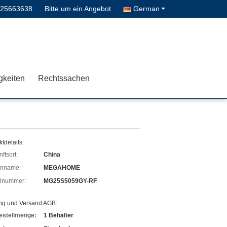
-25663638
Bitte um ein Angebot
German
gkeiten
Rechtssachen
tdetails:
ftsort:
China
enname:
MEGAHOME
lnummer:
MG25S5059GY-RF
ng und Versand AGB:
estellmenge:
1 Behälter