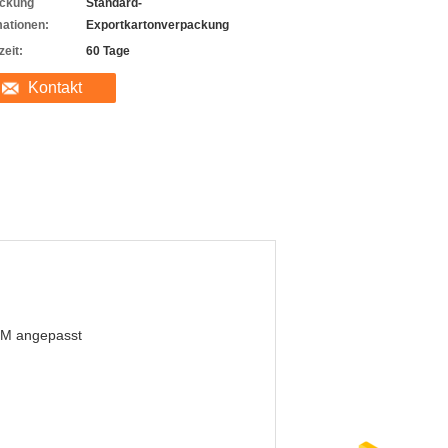
ckung
Standard-
mationen:
Exportkartonverpackung
zeit:
60 Tage
Kontakt
M angepasst