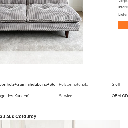
Verpa
Infor
Liefer
perrholz+Gummiholzbeine+Stoff
Polstermaterial::
Stoff
age des Kunden)
Service::
OEM OD
rau aus Corduroy