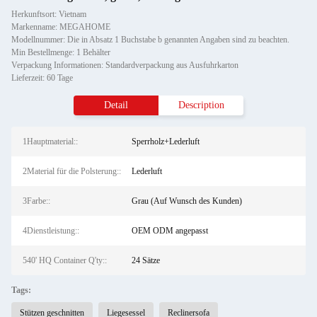
Herkunftsort: Vietnam
Markenname: MEGAHOME
Modellnummer: Die in Absatz 1 Buchstabe b genannten Angaben sind zu beachten.
Min Bestellmenge: 1 Behälter
Verpackung Informationen: Standardverpackung aus Ausfuhrkarton
Lieferzeit: 60 Tage
Detail
Description
1Hauptmaterial::
Sperrholz+Lederluft
2Material für die Polsterung::
Lederluft
3Farbe::
Grau (Auf Wunsch des Kunden)
4Dienstleistung::
OEM ODM angepasst
540' HQ Container Q'ty::
24 Sätze
Tags:
Stützen geschnitten
Liegesessel
Reclinersofa